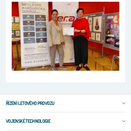
ŘÍZENÍ LETOVÉHO PROVOZU
IXO
VOJENSKÉ TECHNOLOGIE
3R
ERIS-COMMS