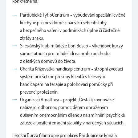
konkrétně na:
Pardubické TyfloCentrum - vybudování speciální cvičné
kuchyně pro nevidomé k nácviku sebeobsluhy
a bezpečného vaření v podmínkách úplné či částečné
ztráty zraku.
Silesiánský klub mládeže Don Bosco - víkendové kurzy
samostatnosti pro mladé lidi na prahu odchodu
z dětských domovů do života.
Charita Křižovatka handicap centrum - stropní zvedací
systém pro šetrné přesuny klientů s tělesným
handicapem na terapie a polohovací pomůcky při
prevenci proleženin.
Organizaci Amalthea - projekt „Cesta k rovnováze“
nabízející odbornou pomoc dětem ohroženým
duševním onemocněním cílenou na zmírnění psychické
zátěže a posílení emoční stability v náročných situacích.
Letošní Burza filantropie pro okres Pardubice se konala