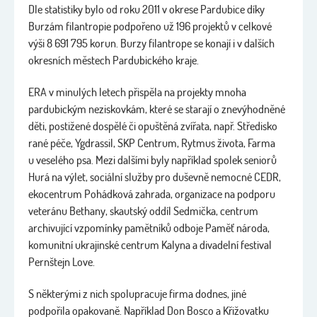
Dle statistiky bylo od roku 2011 v okrese Pardubice díky
Burzám filantropie podpořeno už 196 projektů v celkové
výši 8 691 795 korun. Burzy filantrope se konají i v dalších
okresních městech Pardubického kraje.
ERA v minulých letech přispěla na projekty mnoha
pardubickým neziskovkám, které se starají o znevýhodněné
děti, postižené dospělé či opuštěná zvířata, např. Středisko
rané péče, Ygdrassil, SKP Centrum, Rytmus života, Farma
u veselého psa. Mezi dalšími byly například spolek seniorů
Hurá na výlet, sociální služby pro duševně nemocné CEDR,
ekocentrum Pohádková zahrada, organizace na podporu
veteránu Bethany, skautský oddíl Sedmička, centrum
archivující vzpomínky pamětníků odboje Paměť národa,
komunitní ukrajinské centrum Kalyna a divadelní festival
Pernštejn Love.
S některými z nich spolupracuje firma dodnes, jiné
podpořila opakovaně. Například Don Bosco a Křižovatku