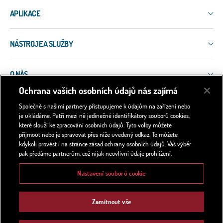
3R
ERIS-DART
APLIKACE
PLESS
ERIS-A
ERIS-COMMS
Letištní systémy
ERIS-ATM
EW-EDMT
NÁSTROJE A SLUŽBY
Celoúzemní systémy WAM
MSS-5
LAPDIS
ADS-B
NEO
Služby
MIPS
Přesný (paralelní) monitoring přistávání PRM
SQUID
O NÁS
Nástroje
VERA-NG
Měření výšky a letových rozestupů HMU
MASTERCARE
Ochrana vašich osobních údajů nás zajímá
EW-SIM
Certifikáty
Určení polohy a identifikace vozidel
MASTERCARE
Dokumenty a zásady
Sledujte náš kanál na YouTube
Společně s našimi partnery přistupujeme k údajům na zařízení nebo
Protivzdušná obrana
je ukládáme. Patří mezi ně jedinečné identifikátory souborů cookies,
Kontakty
Elektronický boj
které slouží ke zpracování osobních údajů. Tyto volby můžete
Novinky
Vojenské základny
přijmout nebo je spravovat přes níže uvedený odkaz. To můžete
Aktuálně na Twitteru
Informace pro novináře
kdykoli provést i na stránce zásad ochrany osobních údajů. Váš výběr
WAM/PAR - Sledování přesného přistávání
pak předáme partnerům, což nijak neovlivní údaje prohlížení.
Historie společnosti
Kariéra
Nastavení souborů cookie
Hledáme kolegy!
Tým ERA
Společenská odpovědnost a partnerství
Zamítnout vše
Reference a Případové studie
© Copyright 2026
|
ERA a.s.
Ochrana osobních údajů (GDPR)