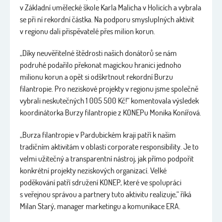
v Základní umělecké škole Karla Malicha v Holicích a vybrala
se při ní rekordní částka. Na podporu smysluplných aktivit
v regionu dali přispěvatelé přes milion korun.
„Díky neuvěřitelné štědrosti našich donátorů se nám
podruhé podařilo překonat magickou hranici jednoho
milionu korun a opět si odškrtnout rekordní Burzu
filantropie. Pro neziskové projekty v regionu jsme společně
vybrali neskutečných 1 005 500 Kč!“ komentovala výsledek
koordinátorka Burzy filantropie z KONEPu Monika Konířová.
„Burza filantropie v Pardubickém kraji patří k našim
tradičním aktivitám v oblasti corporate responsibility. Je to
velmi užitečný a transparentní nástroj, jak přímo podpořit
konkrétní projekty neziskových organizací. Velké
poděkování patří sdružení KONEP, které ve spolupráci
s veřejnou správou a partnery tuto aktivitu realizuje,“ říká
Milan Starý, manager marketingu a komunikace ERA.