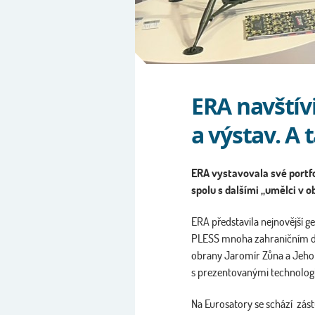
ERA navštívi
a výstav. A 
ERA vystavovala své portfol
spolu s dalšími „umělci v 
ERA představila nejnovější 
PLESS mnoha zahraničním dele
obrany Jaromír Zůna a Jeho E
s prezentovanými technologi
Na Eurosatory se schází zást