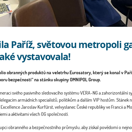
la Paříž, světovou metropoli ga
také vystavovala!
io obranných produktů na veletrhu Eurosatory, který se konal v Paříži
oboru bezpečnosti“ na stánku skupiny OMNIPOL Group.
generaci svého pasivního sledovacího systému VERA-NG a zahorizontální 
gacím armádních specialistů, politikům a dalším VIP hostům. Stánek navš
xcellence Jaroslav Kurfürst, velvyslanec České republiky ve Francii a Mon
emi a aktivitami všech OG společností.
upci obranného a bezpečnostního průmyslu, aby získal povědomí o nejnově