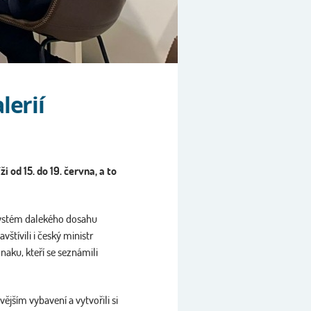
lerií
 od 15. do 19. června, a to
systém dalekého dosahu
tívili i český ministr
aku, kteří se seznámili
jším vybavení a vytvořili si