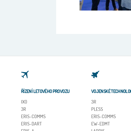
ŘÍZENÍ LETOVÉHO PROVOZU
VOJENSKÉ TECHNOLO
IXO
3R
3R
PLESS
ERIS-COMMS
ERIS-COMMS
ERIS-DART
EW-EDMT
ERIS-A
LAPDIS