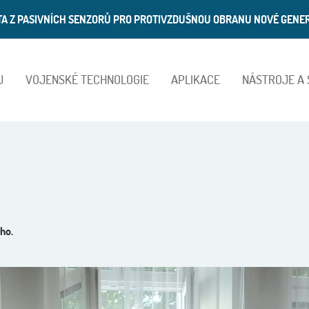
ATA Z PASIVNÍCH SENZORŮ PRO PROTIVZDUŠNOU OBRANU NOVÉ GENE
U
VOJENSKÉ TECHNOLOGIE
APLIKACE
NÁSTROJE A
ho.