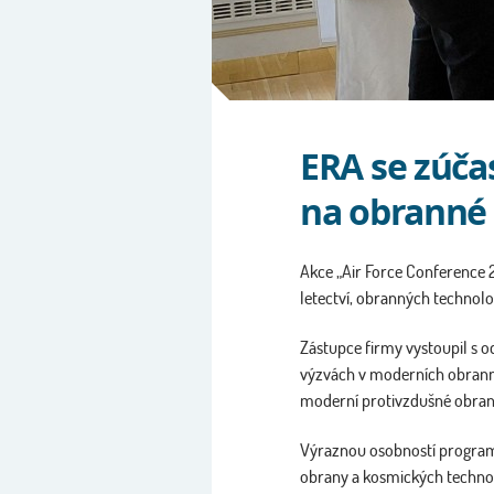
ERA se zúča
na obranné 
Akce „Air Force Conference
letectví, obranných technolo
Zástupce firmy vystoupil s
výzvách v moderních obranný
moderní protivzdušné obrany 
Výraznou osobností program
obrany a kosmických technolo