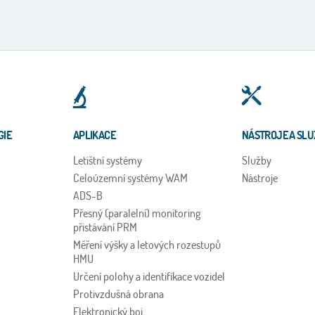
GIE
APLIKACE
NÁSTROJE A SLU
Letištní systémy
Služby
Celoúzemní systémy WAM
Nástroje
ADS-B
Přesný (paralelní) monitoring
přistávání PRM
Měření výšky a letových rozestupů
HMU
Určení polohy a identifikace vozidel
Protivzdušná obrana
Elektronický boj