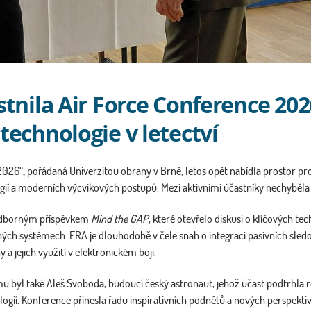
stnila Air Force Conference 2
technologie v letectví
 2026“
,
pořádaná Univerzitou obrany v Brně, letos opět nabídla prostor pro
gií a moderních výcvikových postupů. Mezi aktivními účastníky nechyběla
 odborným příspěvkem
Mind the GAP
, které otevřelo diskusi o klíčových t
ch systémech. ERA je dlouhodobě v čele snah o integraci pasivních sle
a jejich využití v elektronickém boji.
u byl také
Aleš Svoboda, budoucí český astronaut, jehož účast podtrhla ro
gií. Konference přinesla řadu inspirativních podnětů a nových perspektiv