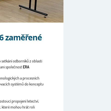
026 zaměřené
 setkání odborníků z oblasti
 ani společnost
ERA
echnologických a procesních
dovacích systémů do konceptu
stoucí propojení letectví,
, které mohou hrát roli