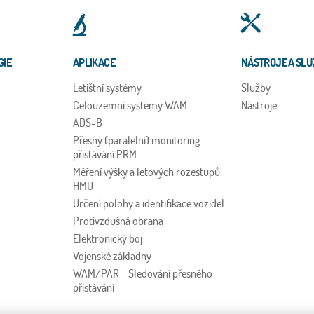
GIE
APLIKACE
NÁSTROJE A SLU
Letištní systémy
Služby
Celoúzemní systémy WAM
Nástroje
ADS-B
Přesný (paralelní) monitoring
přistávání PRM
Měření výšky a letových rozestupů
HMU
Určení polohy a identifikace vozidel
Protivzdušná obrana
Elektronický boj
Vojenské základny
WAM/PAR - Sledování přesného
přistávání