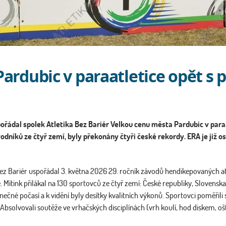
Pardubic v paraatletice opět s
ořádal spolek Atletika Bez Bariér Velkou cenu města Pardubic v para
odníků ze čtyř zemí, byly překonány čtyři české rekordy. ERA je ji
Bez Bariér uspořádal 3. května 2026 29. ročník závodů hendikepovaných 
 Mítink přilákal na 130 sportovců ze čtyř zemí: České republiky, Slovensk
čné počasí a k vidění byly desítky kvalitních výkonů. Sportovci poměřili sv
e. Absolvovali soutěže ve vrhačských disciplínách (vrh koulí, hod diskem, o