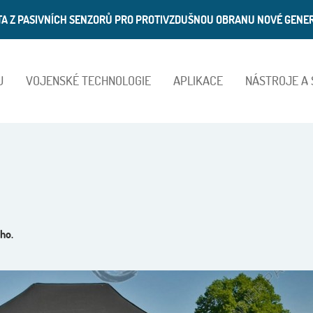
ATA Z PASIVNÍCH SENZORŮ PRO PROTIVZDUŠNOU OBRANU NOVÉ GENE
U
VOJENSKÉ TECHNOLOGIE
APLIKACE
NÁSTROJE A
ho.