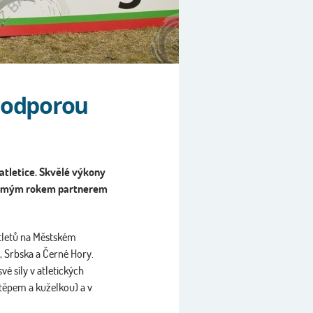
 podporou
atletice. Skvělé výkony
ž osmým rokem partnerem
atletů na Městském
a, Srbska a Černé Hory.
é síly v atletických
štěpem a kuželkou) a v