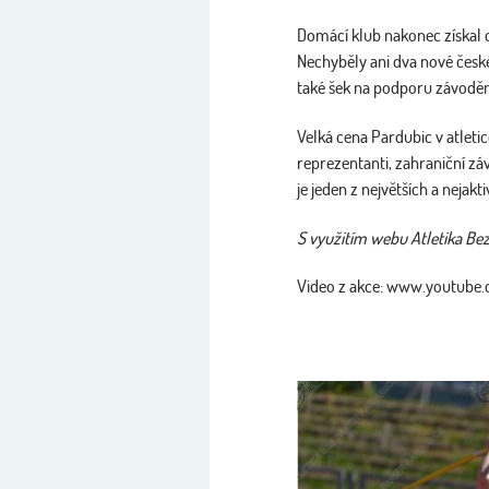
Domácí klub nakonec získal ce
Nechyběly ani dva nové české
také šek na podporu závoděn
Velká cena Pardubic v atleti
reprezentanti, zahraniční zá
je jeden z největších a nejak
S využitím webu Atletika Bez
Video z akce: www.youtub