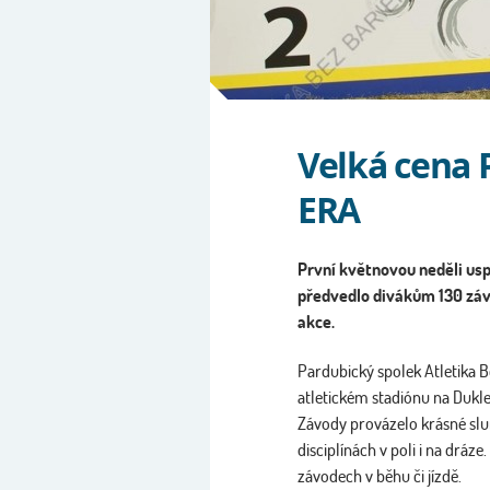
Velká cena 
ERA
První květnovou neděli usp
předvedlo divákům 130 záv
akce.
Pardubický spolek Atletika 
atletickém stadiónu na Dukle.
Závody provázelo krásné slune
disciplínách v poli i na dráz
závodech v běhu či jízdě.