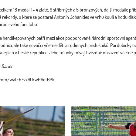
lkem 18 medailí – 4 zlaté, 9 stříbrných a 5 bronzových, další medaile přib
 rekordy, o které se postaral Antonín Johanides ve vrhu koulí a hodu dis
í od svého fanclubu.
ce hendikepovaných patří mezi akce podporované Národní sportovní agentur
vodníci, ale také nováčci včetně dětí a rodinných příslušníků. Pardubický 
tivnějších v České republice. Jeho mítinky mívají hvězdné obsazení včetně 
 Bariér
e.com/watch?v=6UrwP6qt6Pk