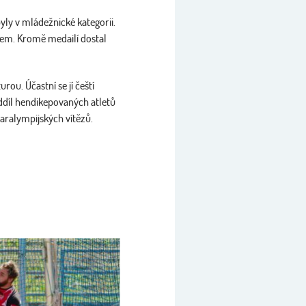
yly v mládežnické kategorii.
kem. Kromě medailí dostal
ou. Účastní se jí čeští
oddíl hendikepovaných atletů
paralympijských vítězů.