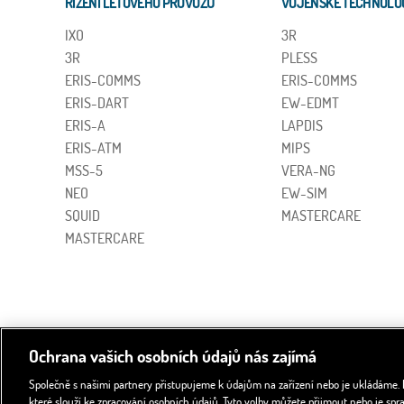
ŘÍZENÍ LETOVÉHO PROVOZU
VOJENSKÉ TECHNOLO
IXO
3R
3R
PLESS
ERIS-COMMS
ERIS-COMMS
ERIS-DART
EW-EDMT
ERIS-A
LAPDIS
ERIS-ATM
MIPS
MSS-5
VERA-NG
NEO
EW-SIM
SQUID
MASTERCARE
MASTERCARE
Ochrana vašich osobních údajů nás zajímá
Společně s našimi partnery přistupujeme k údajům na zařízení nebo je ukládáme. P
Sledujte náš kanál
A
které slouží ke zpracování osobních údajů. Tyto volby můžete přijmout nebo je sp