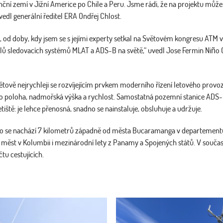
renční zemí v Jižní Americe po Chile a Peru. Jsme rádi, že na projektu mů
dl generální ředitel ERA Ondřej Chlost.
 od doby, kdy jsem se s jejími experty setkal na Světovém kongresu ATM 
elů sledovacích systémů MLAT a ADS-B na světě,“ uvedl Jose Fermin Niño 
tově nejrychleji se rozvíjejícím prvkem moderního řízení letového provo
jeho poloha, nadmořská výška a rychlost. Samostatná pozemní stanice ADS-
letiště: je lehce přenosná, snadno se nainstaluje, obsluhuje a udržuje.
ro se nachází 7 kilometrů západně od města Bucaramanga v departement
ch měst v Kolumbii i mezinárodní lety z Panamy a Spojených států. V sou
tu cestujících.