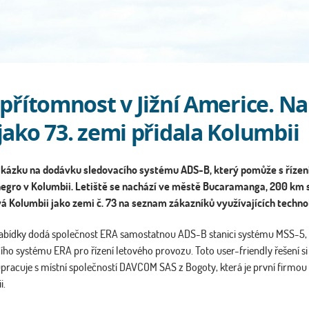
a přítomnost v Jižní Americe. 
jako 73. zemi přidala Kolumbii
zakázku na dodávku sledovacího systému ADS-B, který pomůže s říze
negro v Kolumbii. Letiště se nachází ve městě Bucaramanga, 200 km
vá Kolumbii jako zemi č. 73 na seznam zákazníků využívajících techno
nabídky dodá společnost ERA samostatnou ADS-B stanici systému MSS-5, kt
ho systému ERA pro řízení letového provozu. Toto user-friendly řešení si
olupracuje s místní společností DAVCOM SAS z Bogoty, která je první firm
i.