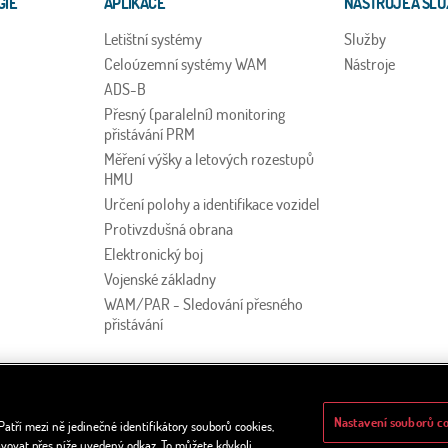
GIE
APLIKACE
NÁSTROJE A SLU
Letištní systémy
Služby
Celoúzemní systémy WAM
Nástroje
ADS-B
Přesný (paralelní) monitoring
přistávání PRM
Měření výšky a letových rozestupů
HMU
Určení polohy a identifikace vozidel
Protivzdušná obrana
Elektronický boj
Vojenské základny
WAM/PAR - Sledování přesného
přistávání
Nastavení souborů c
atří mezi ně jedinečné identifikátory souborů cookies,
ktuálně na
ravovat přes níže uvedený odkaz. To můžete kdykoli
© Copyright 2