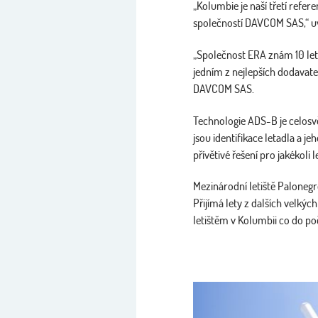
„Kolumbie je naší třetí refe
společností DAVCOM SAS,“ uve
„Společnost ERA znám 10 let,
jedním z nejlepších dodavat
DAVCOM SAS.
Technologie ADS-B je celosvě
jsou identifikace letadla a 
přívětivé řešení pro jakékoli 
Mezinárodní letiště Paloneg
Přijímá lety z dalších velký
letištěm v Kolumbii co do poč