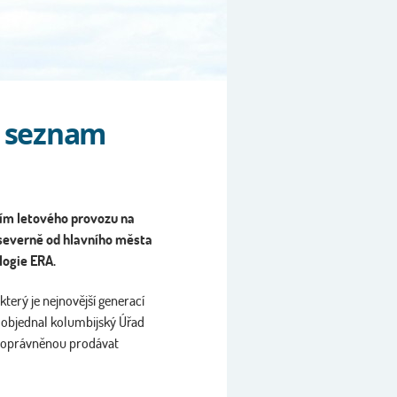
Na seznam
ním letového provozu na
 severně od hlavního města
logie ERA.
erý je nejnovější generací
 objednal kolumbijský Úřad
ou oprávněnou prodávat