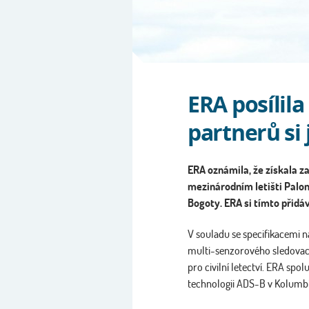
ERA posílil
partnerů si 
ERA oznámila, že získala 
mezinárodním letišti Palo
Bogoty. ERA si tímto přidá
V souladu se specifikacemi 
multi-senzorového sledovací
pro civilní letectví. ERA sp
technologii ADS-B v Kolumbi