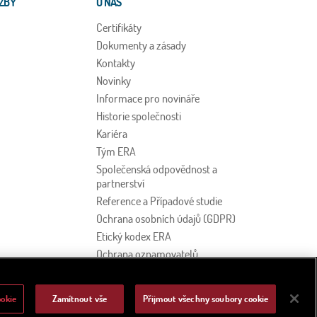
ŽBY
O NÁS
Certifikáty
Dokumenty a zásady
Kontakty
Novinky
Informace pro novináře
Historie společnosti
Kariéra
Tým ERA
Společenská odpovědnost a
partnerství
Reference a Případové studie
Ochrana osobních údajů (GDPR)
Etický kodex ERA
Ochrana oznamovatelů
ookie
Zamítnout vše
Přijmout všechny soubory cookie
026
|
ERA a.s.
Created by